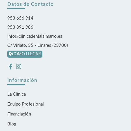
Datos de Contacto
953 656 914
953 891 986
info@clinicadentalsimarro.es
C/ Viriato, 35 - Linares (23700)
COMO LLEGAR
F
I
a
n
c
s
Información
e
t
b
a
La Clínica
o
g
o
r
Equipo Profesional
k
a
-
m
Financiación
f
Blog