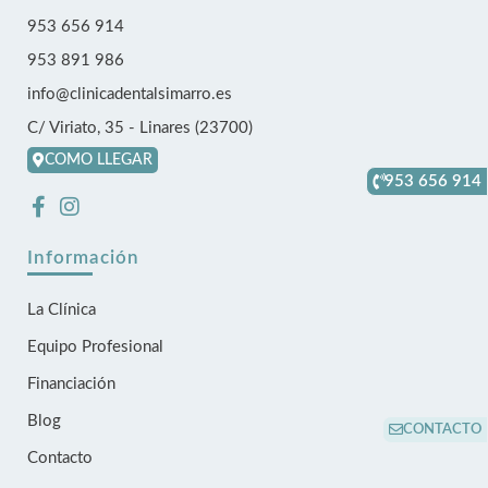
953 656 914
953 891 986
info@clinicadentalsimarro.es
C/ Viriato, 35 - Linares (23700)
COMO LLEGAR
953 656 914
F
I
a
n
c
s
Información
e
t
b
a
La Clínica
o
g
o
r
Equipo Profesional
k
a
-
m
Financiación
f
Blog
CONTACTO
Contacto